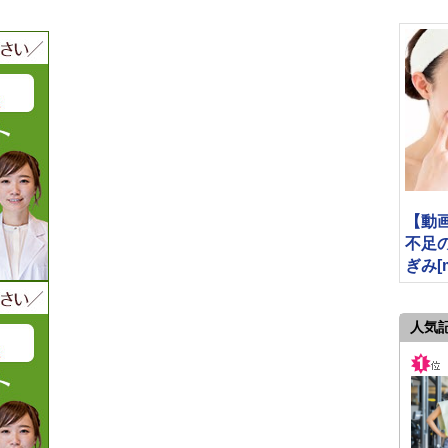
【動
不足
ぎみ[mi
人気