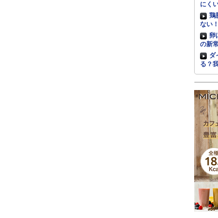
にく
鶏
ない
卵
の新
ダ
る？