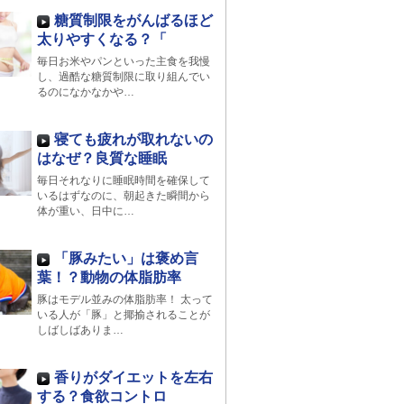
糖質制限をがんばるほど
太りやすくなる？「
毎日お米やパンといった主食を我慢
し、過酷な糖質制限に取り組んでい
るのになかなかや…
寝ても疲れが取れないの
はなぜ？良質な睡眠
毎日それなりに睡眠時間を確保して
いるはずなのに、朝起きた瞬間から
体が重い、日中に…
「豚みたい」は褒め言
葉！？動物の体脂肪率
豚はモデル並みの体脂肪率！ 太って
いる人が「豚」と揶揄されることが
しばしばありま…
香りがダイエットを左右
する？食欲コントロ