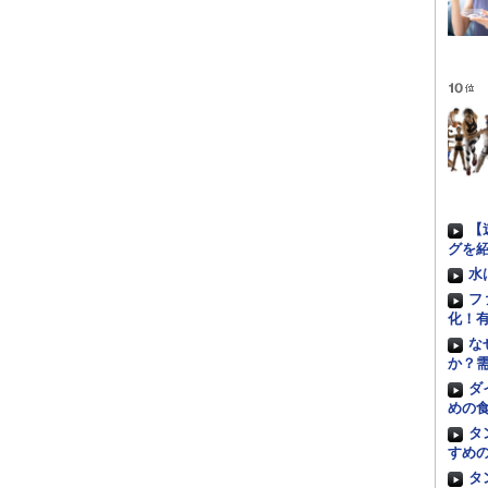
【
グを
水
フ
化！
な
か？
ダ
めの
タ
すめ
タ