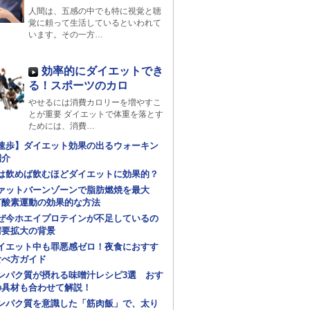
人間は、五感の中でも特に視覚と聴
覚に頼って生活しているといわれて
います。その一方…
効率的にダイエットでき
る！スポーツのカロ
やせるには消費カロリーを増やすこ
とが重要 ダイエットで体重を落とす
ためには、消費…
速歩】ダイエット効果の出るウォーキン
紹介
は飲めば飲むほどダイエットに効果的？
ァットバーンゾーンで脂肪燃焼を最大
有酸素運動の効果的な方法
ぜ今ホエイプロテインが不足しているの
需要拡大の背景
イエット中も罪悪感ゼロ！夜食におすす
食べ方ガイド
ンパク質が摂れる味噌汁レシピ3選 おす
の具材も合わせて解説！
ンパク質を意識した「筋肉飯」で、太り