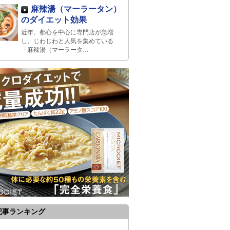
麻辣湯（マーラータン）
のダイエット効果
近年、都心を中心に専門店が急増
し、じわじわと人気を集めている
「麻辣湯（マーラータ…
記事ランキング