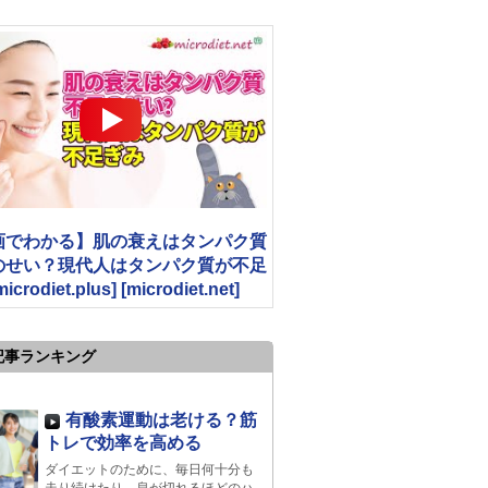
画でわかる】肌の衰えはタンパク質
のせい？現代人はタンパク質が不足
crodiet.plus] [microdiet.net]
記事ランキング
有酸素運動は老ける？筋
トレで効率を高める
ダイエットのために、毎日何十分も