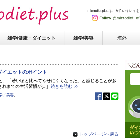
microdiet.plusは、女性
雑学/健康・
ダイエット
雑学/美容
海外
ダイエットのポイント
ると、「若い頃と比べてやせにくくなった」と感じることが多
れまでの生活習慣が[...]
続きを読む
学／美容
、
トップページへ戻る