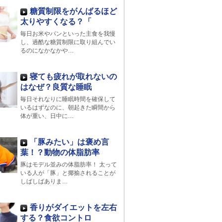
糖質制限をがんばるほど
太りやすくなる？「
毎日お米やパンといった主食を我慢
し、過酷な糖質制限に取り組んでい
るのになかなかや…
寝ても疲れが取れないの
はなぜ？良質な睡眠
毎日それなりに睡眠時間を確保して
いるはずなのに、朝起きた瞬間から
体が重い、日中に…
「豚みたい」は褒め言
葉！？動物の体脂肪率
豚はモデル並みの体脂肪率！ 太って
いる人が「豚」と揶揄されることが
しばしばありま…
香りがダイエットを左右
する？食欲コントロ