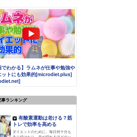
画でわかる】ラムネが仕事や勉強や
トにも効果的[microdiet.plus]
odiet.net]
記事ランキング
有酸素運動は老ける？筋
トレで効率を高める
ダイエットのために、毎日何十分も