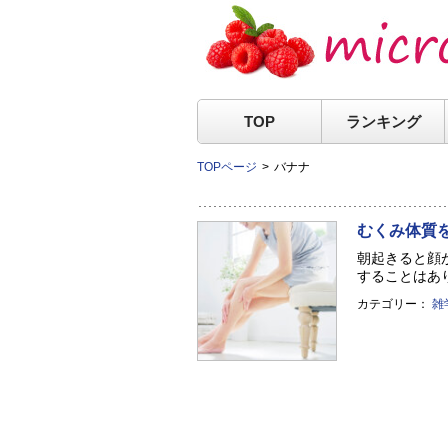
TOP
ランキング
TOPページ
バナナ
むくみ体質
朝起きると顔
することはあり
カテゴリー：
雑