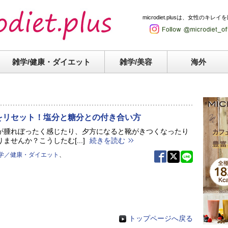
microdiet.plusは、女性
雑学/健康・
ダイエット
雑学/美容
海外
をリセット！塩分と糖分との付き合い方
が腫れぼったく感じたり、夕方になると靴がきつくなったり
ませんか？こうしたむ[...]
続きを読む
学／健康・ダイエット
、
トップページへ戻る