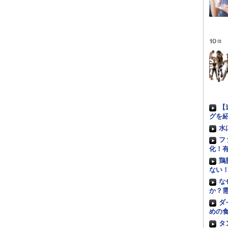
【
グを
水
フ
化！
鶏
ない
な
か？
ダ
めの
タ