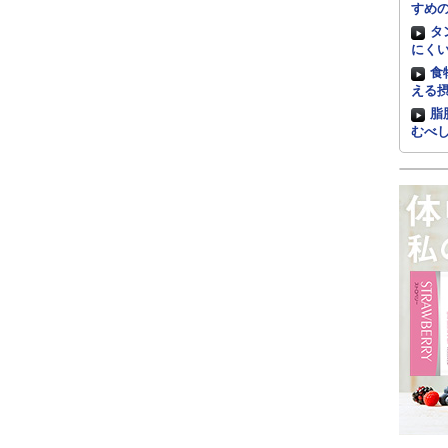
すめ
タ
にく
食
える
脂
むべ