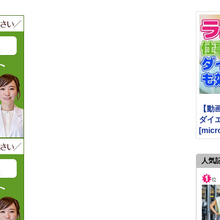
【動
ダイエッ
[micr
人気