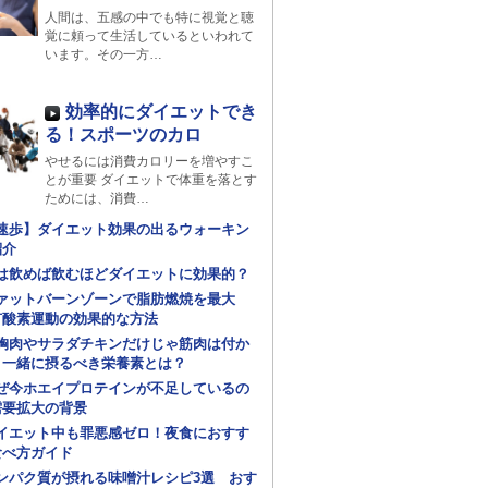
人間は、五感の中でも特に視覚と聴
覚に頼って生活しているといわれて
います。その一方…
効率的にダイエットでき
る！スポーツのカロ
やせるには消費カロリーを増やすこ
とが重要 ダイエットで体重を落とす
ためには、消費…
速歩】ダイエット効果の出るウォーキン
紹介
は飲めば飲むほどダイエットに効果的？
ァットバーンゾーンで脂肪燃焼を最大
有酸素運動の効果的な方法
胸肉やサラダチキンだけじゃ筋肉は付か
！一緒に摂るべき栄養素とは？
ぜ今ホエイプロテインが不足しているの
需要拡大の背景
イエット中も罪悪感ゼロ！夜食におすす
食べ方ガイド
ンパク質が摂れる味噌汁レシピ3選 おす