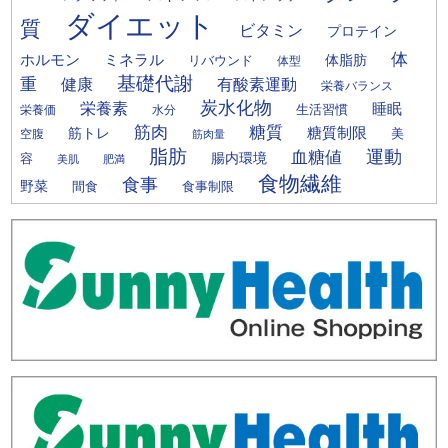
ダイエット
質
ビタミン
プロテイン
体
ミネラル
ホルモン
体脂肪
リバウンド
体型
基礎代謝
重
健康
有酸素運動
栄養バランス
炭水化物
栄養素
睡眠
栄養価
生活習慣
水分
筋肉
糖質
筋トレ
糖質制限
美
空腹
筋肉量
脂肪
運動
血糖値
腸内環境
容
美肌
肥満
食物繊維
食事
野菜
間食
食事制限