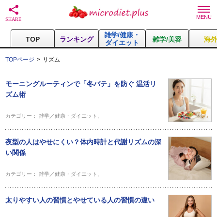
雑学/健康・
TOP
ランキング
雑学/美容
海
ダイエット
TOPページ
リズム
モーニングルーティンで「冬バテ」を防ぐ 温活リ
ズム術
カテゴリー：
雑学／健康・ダイエット
、
夜型の人はやせにくい？体内時計と代謝リズムの深
い関係
カテゴリー：
雑学／健康・ダイエット
、
太りやすい人の習慣とやせている人の習慣の違い