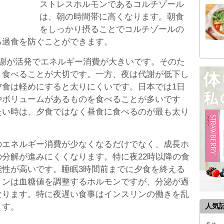
ストレスホルモンであるコルチゾール
は、朝の時間帯に高くなります。朝食
をしっかり摂ることでコルチゾールの
る過食を防ぐことができます。
代謝が活発でエネルギー消費が大きいです。そのた
り食べることが大切です。一方、夜は代謝が低下し
夕食は軽めにすると太りにくいです。日本では1日
やボリュームがあるものを食べることが多いです
たい時は、夕食ではなく昼食に食べるのが最も太り
のエネルギー消費が少なくなるだけでなく、成長ホ
分解が進みにくくなります。特に夜22時以降の食
能性が高いです。睡眠3時間前までに夕食を終える
リンは血糖値を調整するホルモンですが、分泌が過
なります。特に夜遅い食事はインスリンの働きを乱
ます。
人気