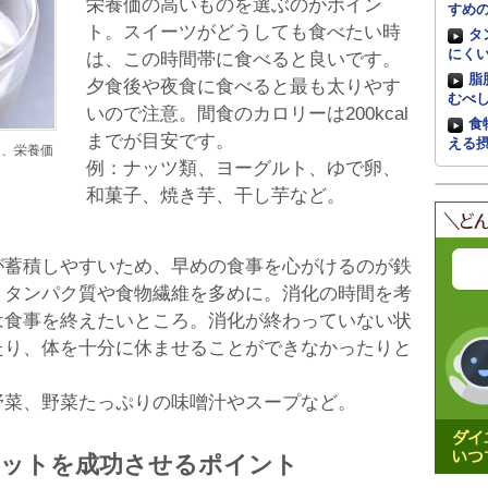
栄養価の高いものを選ぶのがポイン
すめ
ト。スイーツがどうしても食べたい時
タ
にく
は、この時間帯に食べると良いです。
脂
夕食後や夜食に食べると最も太りやす
むべ
いので注意。間食のカロリーは200kcal
食
までが目安です。
える
も、栄養価
例：ナッツ類、ヨーグルト、ゆで卵、
和菓子、焼き芋、干し芋など。
が蓄積しやすいため、早めの食事を心がけるのが鉄
、タンパク質や食物繊維を多めに。消化の時間を考
は食事を終えたいところ。消化が終わっていない状
たり、体を十分に休ませることができなかったりと
野菜、野菜たっぷりの味噌汁やスープなど。
エットを成功させるポイント