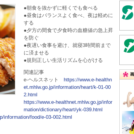
●朝食を抜かずに軽くでも食べる
●昼食はバランスよく食べ、夜は軽めに
する
●夕方の間食で夕食時の血糖値の急上昇
を防ぐ
●夜遅い食事を避け、就寝3時間前まで
に済ませる
●規則正しい生活リズムを心がける
関連記事
e-ヘルスネット
https://www.e-healthn
et.mhlw.go.jp/information/heart/k-01-00
2.html
https://www.e-healthnet.mhlw.go.jp/infor
mation/dictionary/heart/yk-039.html
p/information/food/e-03-002.html