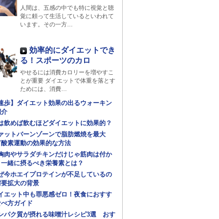
人間は、五感の中でも特に視覚と聴
覚に頼って生活しているといわれて
います。その一方…
効率的にダイエットでき
る！スポーツのカロ
やせるには消費カロリーを増やすこ
とが重要 ダイエットで体重を落とす
ためには、消費…
速歩】ダイエット効果の出るウォーキン
紹介
は飲めば飲むほどダイエットに効果的？
ァットバーンゾーンで脂肪燃焼を最大
有酸素運動の効果的な方法
胸肉やサラダチキンだけじゃ筋肉は付か
！一緒に摂るべき栄養素とは？
ぜ今ホエイプロテインが不足しているの
需要拡大の背景
イエット中も罪悪感ゼロ！夜食におすす
食べ方ガイド
ンパク質が摂れる味噌汁レシピ3選 おす