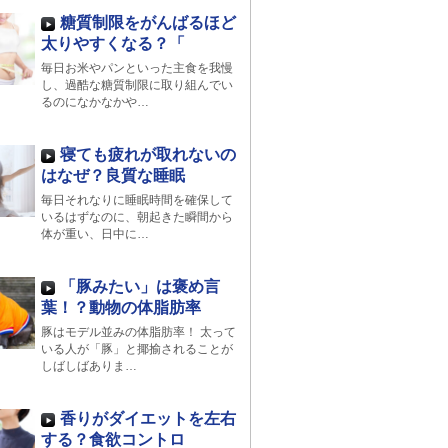
糖質制限をがんばるほど
太りやすくなる？「
毎日お米やパンといった主食を我慢
し、過酷な糖質制限に取り組んでい
るのになかなかや…
寝ても疲れが取れないの
はなぜ？良質な睡眠
毎日それなりに睡眠時間を確保して
いるはずなのに、朝起きた瞬間から
体が重い、日中に…
「豚みたい」は褒め言
葉！？動物の体脂肪率
豚はモデル並みの体脂肪率！ 太って
いる人が「豚」と揶揄されることが
しばしばありま…
香りがダイエットを左右
する？食欲コントロ