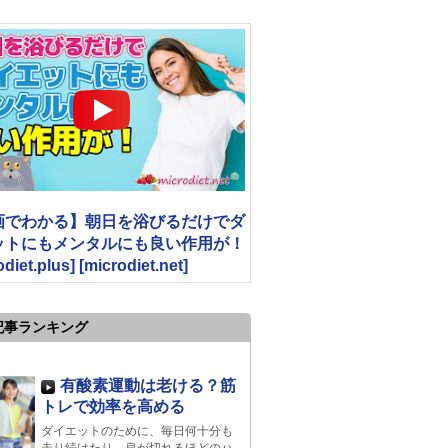
画でわかる】朝日を浴びるだけでダ
ットにもメンタルにも良い作用が！
odiet.plus] [microdiet.net]
記事ランキング
有酸素運動は老ける？筋
トレで効率を高める
ダイエットのために、毎日何十分も