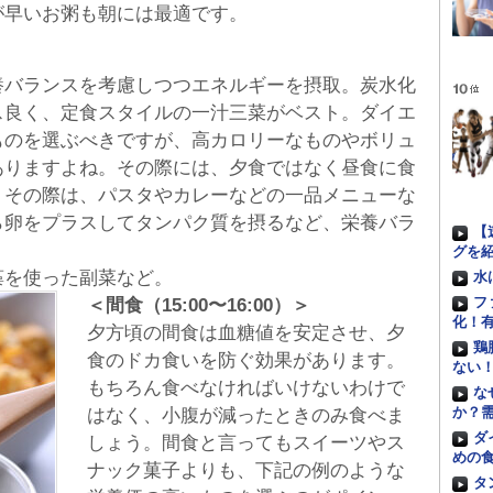
が早いお粥も朝には最適です。
養バランスを考慮しつつエネルギーを摂取。炭水化
ス良く、定食スタイルの一汁三菜がベスト。ダイエ
ものを選ぶべきですが、高カロリーなものやボリュ
ありますよね。その際には、夕食ではなく昼食に食
。その際は、パスタやカレーなどの一品メニューな
ら卵をプラスしてタンパク質を摂るなど、栄養バラ
【
。
グを
藻を使った副菜など。
水
フ
＜間食（15:00〜16:00）＞
化！
夕方頃の間食は血糖値を安定させ、夕
鶏
食のドカ食いを防ぐ効果があります。
ない
もちろん食べなければいけないわけで
な
か？
はなく、小腹が減ったときのみ食べま
ダ
しょう。間食と言ってもスイーツやス
めの
ナック菓子よりも、下記の例のような
タ