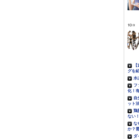
【
グを
水
フ
化！
自
ット
鶏
ない
な
か？
ダ