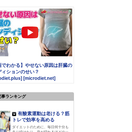
画でわかる】やせない原因は肝臓の
ディションのせい？
odiet.plus] [microdiet.net]
記事ランキング
有酸素運動は老ける？筋
トレで効率を高める
ダイエットのために、毎日何十分も