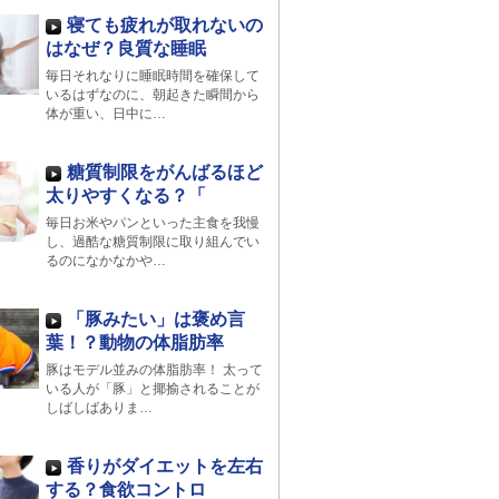
寝ても疲れが取れないの
はなぜ？良質な睡眠
毎日それなりに睡眠時間を確保して
いるはずなのに、朝起きた瞬間から
体が重い、日中に…
糖質制限をがんばるほど
太りやすくなる？「
毎日お米やパンといった主食を我慢
し、過酷な糖質制限に取り組んでい
るのになかなかや…
「豚みたい」は褒め言
葉！？動物の体脂肪率
豚はモデル並みの体脂肪率！ 太って
いる人が「豚」と揶揄されることが
しばしばありま…
香りがダイエットを左右
する？食欲コントロ