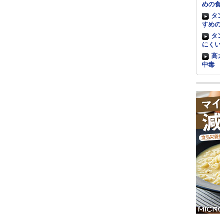
めの
タ
すめ
タ
にく
高
中毒