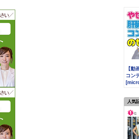
【動
コン
[micr
人気