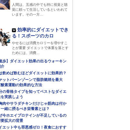
人間は、五感の中でも特に視覚と聴
覚に頼って生活しているといわれて
います。その一方…
効率的にダイエットでき
る！スポーツのカロ
やせるには消費カロリーを増やすこ
とが重要 ダイエットで体重を落とす
ためには、消費…
速歩】ダイエット効果の出るウォーキン
紹介
は飲めば飲むほどダイエットに効果的？
ァットバーンゾーンで脂肪燃焼を最大
有酸素運動の効果的な方法
分の骨格タイプを知ってベストなダイエ
法を実践しよう
胸肉やサラダチキンだけじゃ筋肉は付か
！一緒に摂るべき栄養素とは？
ぜ今ホエイプロテインが不足しているの
需要拡大の背景
イエット中も罪悪感ゼロ！夜食におすす