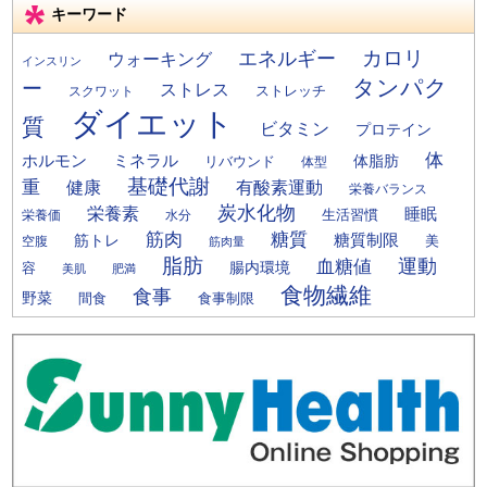
キーワード
カロリ
エネルギー
ウォーキング
インスリン
タンパク
ー
ストレス
ストレッチ
スクワット
ダイエット
質
ビタミン
プロテイン
体
ミネラル
ホルモン
体脂肪
リバウンド
体型
基礎代謝
重
健康
有酸素運動
栄養バランス
炭水化物
栄養素
睡眠
栄養価
生活習慣
水分
筋肉
糖質
筋トレ
糖質制限
美
空腹
筋肉量
脂肪
運動
血糖値
腸内環境
容
美肌
肥満
食物繊維
食事
野菜
間食
食事制限