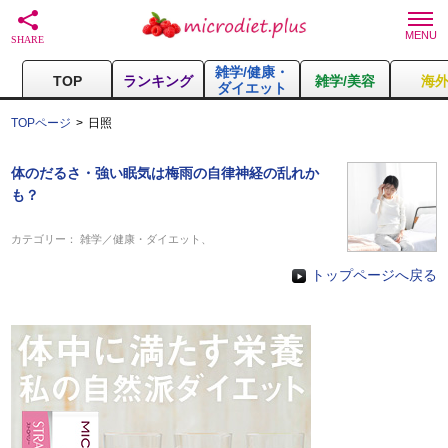
雑学/健康・
TOP
ランキング
雑学/美容
海
ダイエット
TOPページ
日照
体のだるさ・強い眠気は梅雨の自律神経の乱れか
も？
カテゴリー：
雑学／健康・ダイエット
、
トップページへ戻る