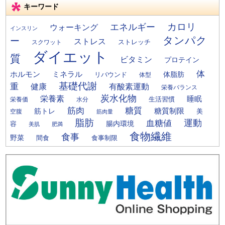
キーワード
カロリ
エネルギー
ウォーキング
インスリン
タンパク
ー
ストレス
ストレッチ
スクワット
ダイエット
質
ビタミン
プロテイン
体
ミネラル
ホルモン
体脂肪
リバウンド
体型
基礎代謝
重
健康
有酸素運動
栄養バランス
炭水化物
栄養素
睡眠
栄養価
生活習慣
水分
筋肉
糖質
筋トレ
糖質制限
美
空腹
筋肉量
脂肪
運動
血糖値
腸内環境
容
美肌
肥満
食物繊維
食事
野菜
間食
食事制限