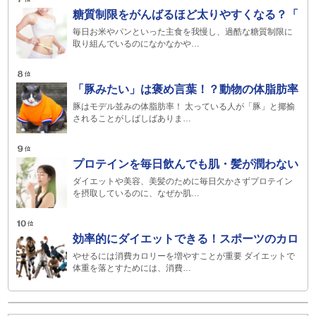
糖質制限をがんばるほど太りやすくなる？「
毎日お米やパンといった主食を我慢し、過酷な糖質制限に
取り組んでいるのになかなかや…
「豚みたい」は褒め言葉！？動物の体脂肪率
豚はモデル並みの体脂肪率！ 太っている人が「豚」と揶揄
されることがしばしばありま…
プロテインを毎日飲んでも肌・髪が潤わない
ダイエットや美容、美髪のために毎日欠かさずプロテイン
を摂取しているのに、なぜか肌…
効率的にダイエットできる！スポーツのカロ
やせるには消費カロリーを増やすことが重要 ダイエットで
体重を落とすためには、消費…