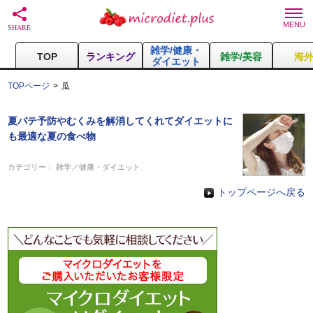
雑学/健康・
TOP
ランキング
雑学/美容
海
ダイエット
TOPページ
瓜
夏バテ予防やむくみを解消してくれてダイエットに
も最適な夏の食べ物
カテゴリー：
雑学／健康・ダイエット
、
トップページへ戻る