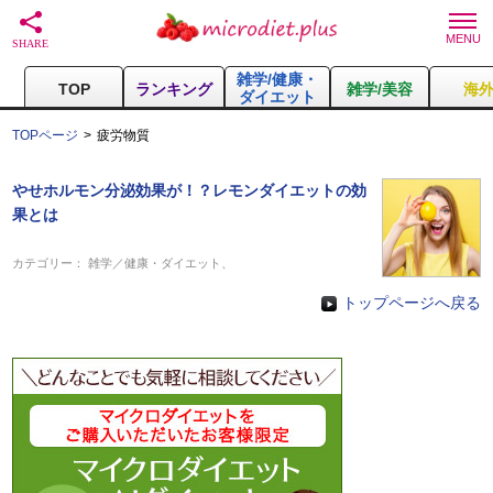
雑学/健康・
TOP
ランキング
雑学/美容
海
ダイエット
TOPページ
疲労物質
やせホルモン分泌効果が！？レモンダイエットの効
果とは
カテゴリー：
雑学／健康・ダイエット
、
トップページへ戻る