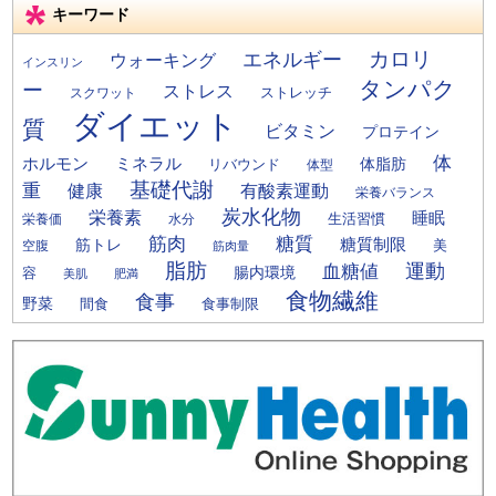
キーワード
カロリ
エネルギー
ウォーキング
インスリン
タンパク
ー
ストレス
ストレッチ
スクワット
ダイエット
質
ビタミン
プロテイン
体
ミネラル
ホルモン
体脂肪
リバウンド
体型
基礎代謝
重
健康
有酸素運動
栄養バランス
炭水化物
栄養素
睡眠
栄養価
生活習慣
水分
筋肉
糖質
筋トレ
糖質制限
美
空腹
筋肉量
脂肪
運動
血糖値
腸内環境
容
美肌
肥満
食物繊維
食事
野菜
間食
食事制限