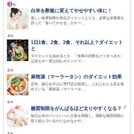
白米を酢飯に変えてやせやすい体に！
厳しい食事制限や単品ダイエットよりも、必要な栄養素を
摂って「食べてやせる」がキー…
1日1食、2食、3食、それ以上？ダイエット
と
ダイエットを始めるとき、「食事の回数をどうすべきか」
は誰もが一度は悩むポイントで…
麻辣湯（マーラータン）のダイエット効果
近年、都心を中心に専門店が急増し、じわじわと人気を集
めている「麻辣湯（マーラータ…
糖質制限をがんばるほど太りやすくなる？「
毎日お米やパンといった主食を我慢し、過酷な糖質制限に
取り組んでいるのになかなかや…