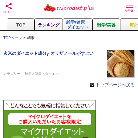
雑学/健康・
TOP
ランキング
雑学/美容
海
ダイエット
TOPページ
精米
玄米のダイエット成分γ-オリザノールがすごい
カテゴリー：
雑学／健康・ダイエット
、
トップページへ戻る