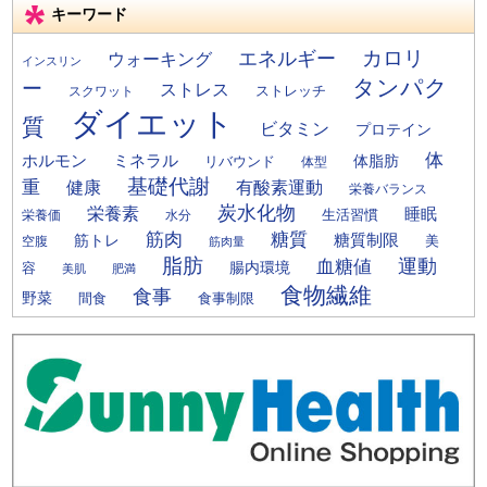
キーワード
カロリ
エネルギー
ウォーキング
インスリン
タンパク
ー
ストレス
ストレッチ
スクワット
ダイエット
質
ビタミン
プロテイン
体
ミネラル
ホルモン
体脂肪
リバウンド
体型
基礎代謝
重
健康
有酸素運動
栄養バランス
炭水化物
栄養素
睡眠
栄養価
生活習慣
水分
筋肉
糖質
筋トレ
糖質制限
美
空腹
筋肉量
脂肪
運動
血糖値
腸内環境
容
美肌
肥満
食物繊維
食事
野菜
間食
食事制限