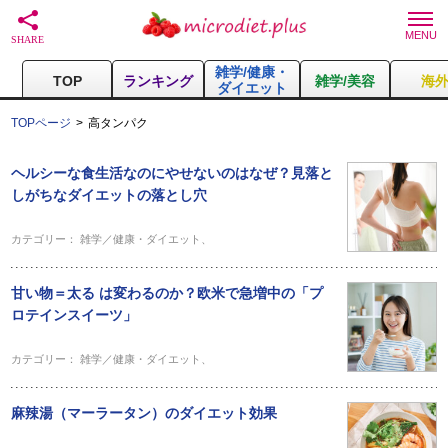
雑学/健康・
TOP
ランキング
雑学/美容
海
ダイエット
TOPページ
高タンパク
ヘルシーな食生活なのにやせないのはなぜ？見落と
しがちなダイエットの落とし穴
カテゴリー：
雑学／健康・ダイエット
、
甘い物＝太る は変わるのか？欧米で急増中の「プ
ロテインスイーツ」
カテゴリー：
雑学／健康・ダイエット
、
麻辣湯（マーラータン）のダイエット効果