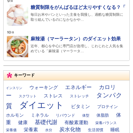
糖質制限をがんばるほど太りやすくなる？「
毎日お米やパンといった主食を我慢し、過酷な糖質制限に
取り組んでいるのになかなかや…
麻辣湯（マーラータン）のダイエット効果
近年、都心を中心に専門店が急増し、じわじわと人気を集
めている「麻辣湯（マーラータ…
キーワード
カロリ
エネルギー
ウォーキング
インスリン
タンパク
ー
ストレス
ストレッチ
スクワット
ダイエット
質
ビタミン
プロテイン
体
ミネラル
ホルモン
体脂肪
リバウンド
体型
基礎代謝
重
健康
有酸素運動
栄養バランス
炭水化物
栄養素
睡眠
栄養価
生活習慣
水分