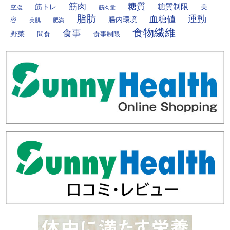
筋肉
糖質
筋トレ
糖質制限
美
空腹
筋肉量
脂肪
運動
血糖値
腸内環境
容
美肌
肥満
食物繊維
食事
野菜
間食
食事制限