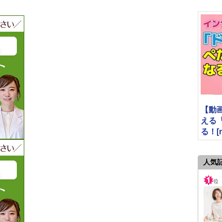
【動
える
る！[mi
人気