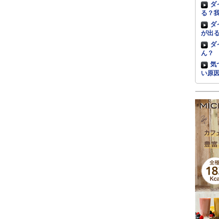
ダ
る？
ダ
が出
ダ
ん？
気
い原