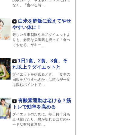
摂取カロリーや栄養バランスだけで
なく、「食べる時…
白米を酢飯に変えてやせ
やすい体に！
厳しい食事制限や単品ダイエットよ
りも、必要な栄養素を摂って「食べ
てやせる」がキー…
1日1食、2食、3食、そ
れ以上？ダイエットと
ダイエットを始めるとき、「食事の
回数をどうすべきか」は誰もが一度
は悩むポイントで…
有酸素運動は老ける？筋
トレで効率を高める
ダイエットのために、毎日何十分も
走り続けたり、息が切れるほどのハ
ードな有酸素運動…