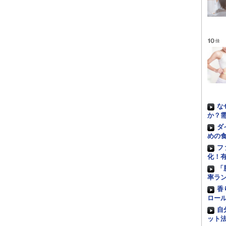
な
か？
ダ
めの
フ
化！
「
率ラ
香
ロー
自
ット