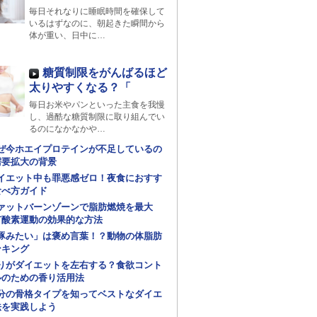
毎日それなりに睡眠時間を確保して
いるはずなのに、朝起きた瞬間から
体が重い、日中に…
糖質制限をがんばるほど
太りやすくなる？「
毎日お米やパンといった主食を我慢
し、過酷な糖質制限に取り組んでい
るのになかなかや…
ぜ今ホエイプロテインが不足しているの
需要拡大の背景
イエット中も罪悪感ゼロ！夜食におすす
食べ方ガイド
ァットバーンゾーンで脂肪燃焼を最大
有酸素運動の効果的な方法
豚みたい」は褒め言葉！？動物の体脂肪
ンキング
りがダイエットを左右する？食欲コント
ルのための香り活用法
分の骨格タイプを知ってベストなダイエ
法を実践しよう