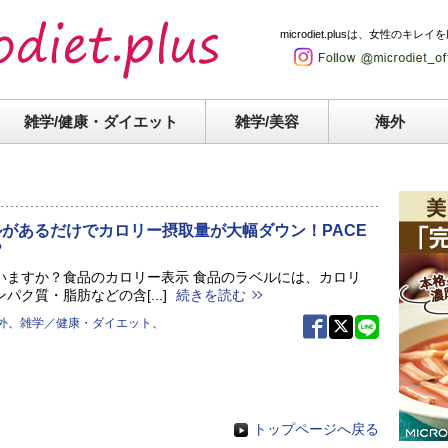
microdiet.plusは、女性
雑学/健康・
ダイエット
雑学/美容
海外
ルがあるだけでカロリー摂取量が大幅ダウン！PACE
？
いますか？食品のカロリー表示 食品のラベルには、カロリ
パク質・脂肪などの含[...]
続きを読む
外
、
雑学／健康・ダイエット
、
トップページへ戻る