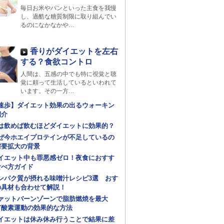
毎日お米やパンといった主食を我慢
し、過酷な糖質制限に取り組んでい
るのになかなかや…
香りがダイエットを左右
する？食欲コントロ
人間は、五感の中でも特に視覚と聴
覚に頼って生活しているといわれて
います。その一方…
速歩】ダイエット効果の出るウォーキン
紹介
は飲めば飲むほどダイエットに効果的？
ぜ今ホエイプロテインが不足しているの
需要拡大の背景
イエット中も罪悪感ゼロ！夜食におすす
食べ方ガイド
ンパク質が摂れる味噌汁レシピ3選 おす
の具材も合わせて解説！
ァットバーンゾーンで脂肪燃焼を最大
有酸素運動の効果的な方法
イエットは休み休み行うことで結果に差