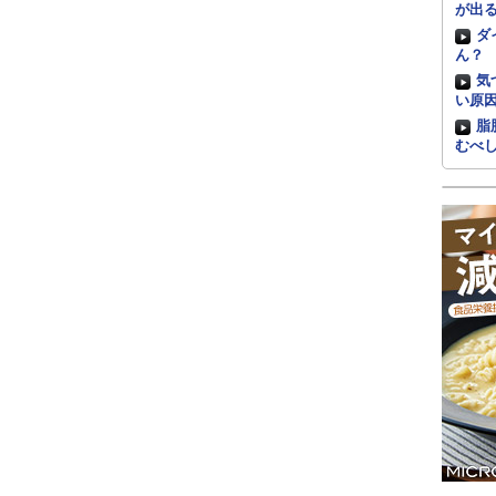
が出
ダ
ん？
気
い原
脂
むべ