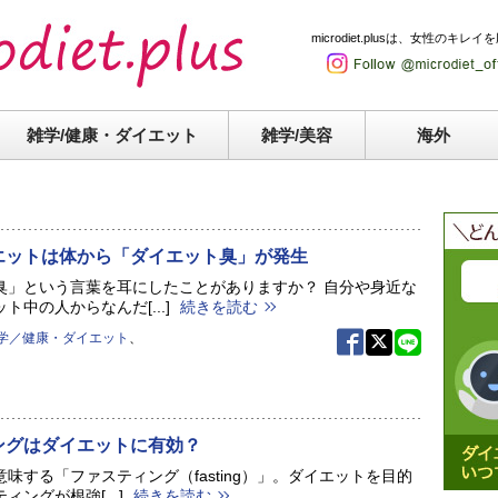
microdiet.plusは、女性
雑学/健康・
ダイエット
雑学/美容
海外
エットは体から「ダイエット臭」が発生
臭」という言葉を耳にしたことがありますか？ 自分や身近な
ト中の人からなんだ[...]
続きを読む
学／健康・ダイエット
、
ングはダイエットに有効？
味する「ファスティング（fasting）」。ダイエットを目的
ィングが根強[...]
続きを読む