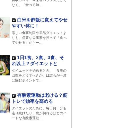
摂取カロリーや栄養バランスだけで
なく、「食べる時…
白米を酢飯に変えてやせ
やすい体に！
厳しい食事制限や単品ダイエットよ
りも、必要な栄養素を摂って「食べ
てやせる」がキー…
1日1食、2食、3食、そ
れ以上？ダイエットと
ダイエットを始めるとき、「食事の
回数をどうすべきか」は誰もが一度
は悩むポイントで…
有酸素運動は老ける？筋
トレで効率を高める
ダイエットのために、毎日何十分も
走り続けたり、息が切れるほどのハ
ードな有酸素運動…