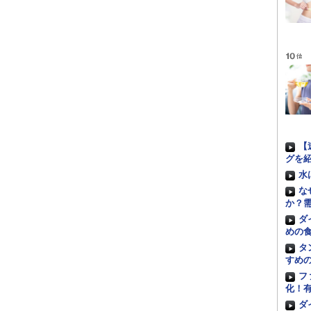
【
グを
水
な
か？
ダ
めの
タ
すめ
フ
化！
ダ