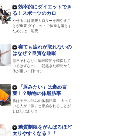
効率的にダイエットでき
る！スポーツのカロ
やせるには消費カロリーを増やすこ
とが重要 ダイエットで体重を落とす
ためには、消費…
寝ても疲れが取れないの
はなぜ？良質な睡眠
毎日それなりに睡眠時間を確保して
いるはずなのに、朝起きた瞬間から
体が重い、日中に…
「豚みたい」は褒め言
葉！？動物の体脂肪率
豚はモデル並みの体脂肪率！ 太って
いる人が「豚」と揶揄されることが
しばしばありま…
糖質制限をがんばるほど
太りやすくなる？「