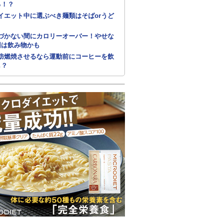
る！？
イエット中に選ぶべき麺類はそばorうど
づかない間にカロリーオーバー！やせな
因は飲み物かも
肪燃焼させるなら運動前にコーヒーを飲
し？