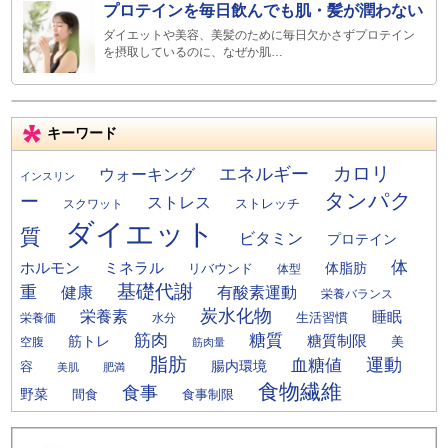
プロテインを毎日飲んでも肌・髪が潤わない
ダイエットや美容、美髪のために毎日欠かさずプロテイン
を摂取しているのに、なぜか肌…
キーワード
カロリ
エネルギー
ウォーキング
インスリン
タンパク
ー
ストレス
ストレッチ
スクワット
ダイエット
質
ビタミン
プロテイン
体
ミネラル
ホルモン
体脂肪
リバウンド
体型
基礎代謝
重
健康
有酸素運動
栄養バランス
炭水化物
栄養素
睡眠
栄養価
生活習慣
水分
筋肉
糖質
筋トレ
糖質制限
美
空腹
筋肉量
脂肪
運動
血糖値
腸内環境
容
美肌
肥満
食物繊維
食事
野菜
間食
食事制限