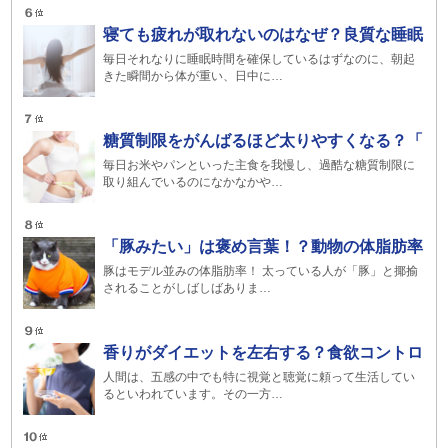
寝ても疲れが取れないのはなぜ？良質な睡眠
毎日それなりに睡眠時間を確保しているはずなのに、朝起
きた瞬間から体が重い、日中に…
糖質制限をがんばるほど太りやすくなる？「
毎日お米やパンといった主食を我慢し、過酷な糖質制限に
取り組んでいるのになかなかや…
「豚みたい」は褒め言葉！？動物の体脂肪率
豚はモデル並みの体脂肪率！ 太っている人が「豚」と揶揄
されることがしばしばありま…
香りがダイエットを左右する？食欲コントロ
人間は、五感の中でも特に視覚と聴覚に頼って生活してい
るといわれています。その一方…