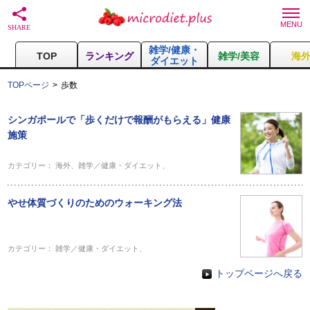
雑学/健康・
TOP
ランキング
雑学/美容
海
ダイエット
TOPページ
歩数
シンガポールで「歩くだけで報酬がもらえる」健康
施策
カテゴリー：
海外
、
雑学／健康・ダイエット
、
やせ体質づくりのためのウォーキング法
カテゴリー：
雑学／健康・ダイエット
、
トップページへ戻る