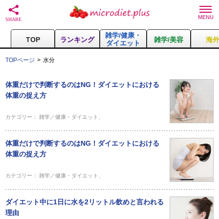
雑学/健康・
TOP
ランキング
雑学/美容
海
ダイエット
TOPページ
水分
体重だけで判断するのはNG！ダイエットにおける
体重の捉え方
カテゴリー：
雑学／健康・ダイエット
、
体重だけで判断するのはNG！ダイエットにおける
体重の捉え方
カテゴリー：
雑学／健康・ダイエット
、
ダイエット中に1日に水を2リットル飲めと言われる
理由