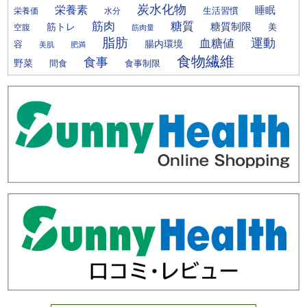
炭水化物
栄養素
睡眠
栄養価
生活習慣
水分
筋肉
糖質
筋トレ
糖質制限
美
空腹
筋肉量
脂肪
運動
血糖値
腸内環境
容
美肌
肥満
食物繊維
食事
野菜
間食
食事制限