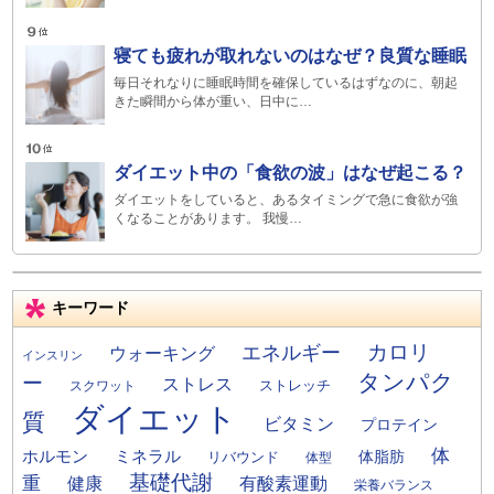
寝ても疲れが取れないのはなぜ？良質な睡眠
毎日それなりに睡眠時間を確保しているはずなのに、朝起
きた瞬間から体が重い、日中に…
ダイエット中の「食欲の波」はなぜ起こる？
ダイエットをしていると、あるタイミングで急に食欲が強
くなることがあります。 我慢…
キーワード
カロリ
エネルギー
ウォーキング
インスリン
タンパク
ー
ストレス
ストレッチ
スクワット
ダイエット
質
ビタミン
プロテイン
体
ミネラル
ホルモン
体脂肪
リバウンド
体型
基礎代謝
重
健康
有酸素運動
栄養バランス