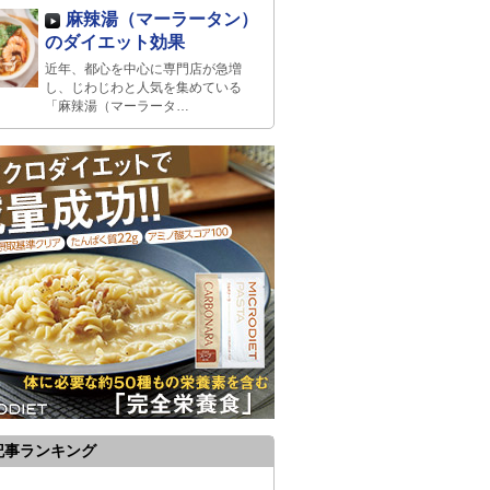
麻辣湯（マーラータン）
のダイエット効果
近年、都心を中心に専門店が急増
し、じわじわと人気を集めている
「麻辣湯（マーラータ…
記事ランキング