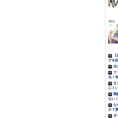
【
グを
水
フ
化！
タ
にく
鶏
ない
な
か？
ダ