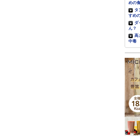
めの
タ
すめ
ダ
ん？
高
中毒