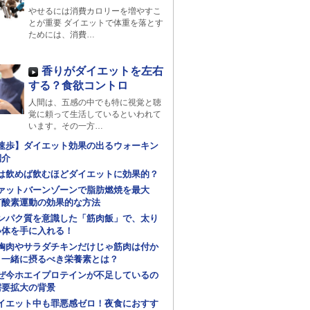
やせるには消費カロリーを増やすこ
とが重要 ダイエットで体重を落とす
ためには、消費…
香りがダイエットを左右
する？食欲コントロ
人間は、五感の中でも特に視覚と聴
覚に頼って生活しているといわれて
います。その一方…
速歩】ダイエット効果の出るウォーキン
紹介
は飲めば飲むほどダイエットに効果的？
ァットバーンゾーンで脂肪燃焼を最大
有酸素運動の効果的な方法
ンパク質を意識した「筋肉飯」で、太り
い体を手に入れる！
胸肉やサラダチキンだけじゃ筋肉は付か
！一緒に摂るべき栄養素とは？
ぜ今ホエイプロテインが不足しているの
需要拡大の背景
イエット中も罪悪感ゼロ！夜食におすす