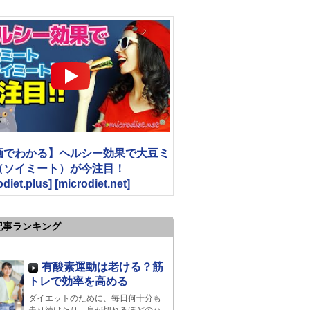
画でわかる】ヘルシー効果で大豆ミ
（ソイミート）が今注目！
odiet.plus] [microdiet.net]
記事ランキング
有酸素運動は老ける？筋
トレで効率を高める
ダイエットのために、毎日何十分も