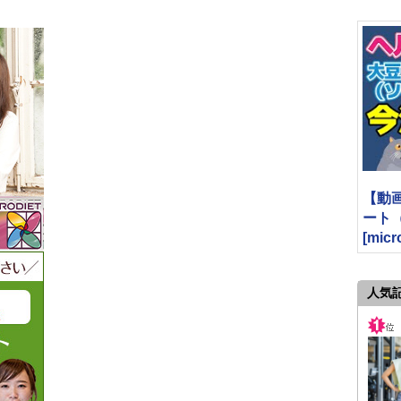
【動
ート
[micr
人気