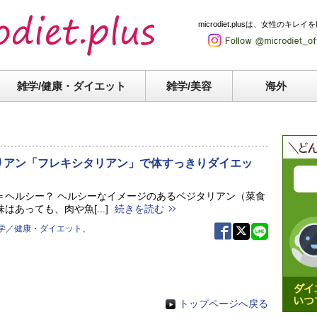
microdiet.plusは、女性
雑学/健康・
ダイエット
雑学/美容
海外
リアン「フレキシタリアン」で体すっきりダイエッ
＝ヘルシー？ ヘルシーなイメージのあるベジタリアン（菜食
はあっても、肉や魚[...]
続きを読む
学／健康・ダイエット
、
トップページへ戻る