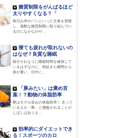
糖質制限をがんばるほど
太りやすくなる？「
毎日お米やパンといった主食を我慢
し、過酷な糖質制限に取り組んでい
るのになかなかや…
寝ても疲れが取れないの
はなぜ？良質な睡眠
毎日それなりに睡眠時間を確保して
いるはずなのに、朝起きた瞬間から
体が重い、日中に…
「豚みたい」は褒め言
葉！？動物の体脂肪率
豚はモデル並みの体脂肪率！ 太って
いる人が「豚」と揶揄されることが
しばしばありま…
効率的にダイエットでき
る！スポーツのカロ