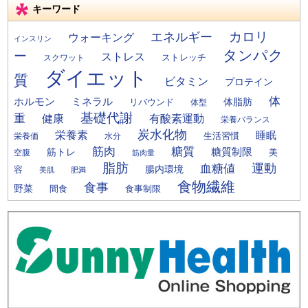
キーワード
カロリ
エネルギー
ウォーキング
インスリン
タンパク
ー
ストレス
ストレッチ
スクワット
ダイエット
質
ビタミン
プロテイン
体
ミネラル
ホルモン
体脂肪
リバウンド
体型
基礎代謝
重
健康
有酸素運動
栄養バランス
炭水化物
栄養素
睡眠
栄養価
生活習慣
水分
筋肉
糖質
筋トレ
糖質制限
美
空腹
筋肉量
脂肪
運動
血糖値
腸内環境
容
美肌
肥満
食物繊維
食事
野菜
間食
食事制限