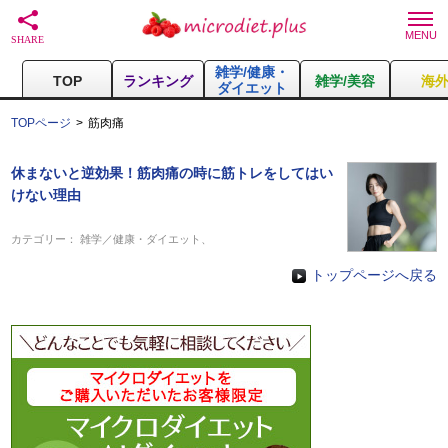
雑学/健康・
TOP
ランキング
雑学/美容
海
ダイエット
TOPページ
筋肉痛
休まないと逆効果！筋肉痛の時に筋トレをしてはい
けない理由
カテゴリー：
雑学／健康・ダイエット
、
トップページへ戻る