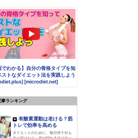
画でわかる】自分の骨格タイプを知
ベストなダイエット法を実践しよう
odiet.plus] [microdiet.net]
記事ランキング
有酸素運動は老ける？筋
トレで効率を高める
ダイエットのために、毎日何十分も