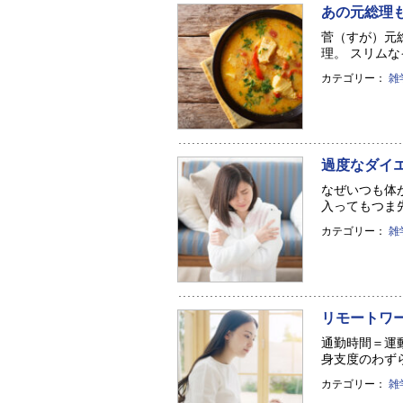
あの元総理も
菅（すが）元
理。 スリムな
カテゴリー：
雑
過度なダイ
なぜいつも体
入ってもつま先
カテゴリー：
雑
リモートワ
通勤時間＝運
身支度のわずら
カテゴリー：
雑