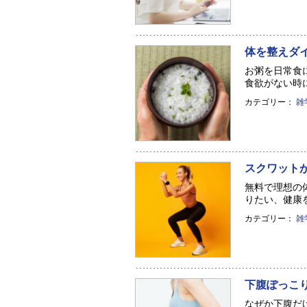
体を整えダ
お粥を日常食
食欲がない時に
カテゴリー：
雑
スクワット
無料で理想の
りたい、健康を
カテゴリー：
雑
下腹ぽっこ
なぜか下腹だ