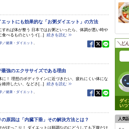
イエットにも効果的な「お粥ダイエット」の方法
にすれば体が整う 日本ではお粥といったら、体調が悪い時や
食べるものというイ[...]
続きを読む
学／健康・ダイエット
、
が最強のエクササイズである理由
体に！ 理想のボディラインに近づきたい、疲れにくい体にな
維持したい、などさ[...]
続きを読む
学／健康・ダイエット
、
人気
りの原因は「内臓下垂」その解決方法とは？
けがぽっこり！ ダイエットは順調なのにどうしても下腹だけ