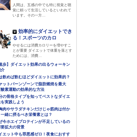
人間は、五感の中でも特に視覚と聴
覚に頼って生活しているといわれて
います。その一方…
効率的にダイエットでき
る！スポーツのカロ
やせるには消費カロリーを増やすこ
とが重要 ダイエットで体重を落とす
ためには、消費…
速歩】ダイエット効果の出るウォーキン
紹介
は飲めば飲むほどダイエットに効果的？
ァットバーンゾーンで脂肪燃焼を最大
有酸素運動の効果的な方法
分の骨格タイプを知ってベストなダイエ
法を実践しよう
胸肉やサラダチキンだけじゃ筋肉は付か
！一緒に摂るべき栄養素とは？
ぜ今ホエイプロテインが不足しているの
需要拡大の背景
イエット中も罪悪感ゼロ！夜食におすす