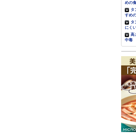
めの
タ
すめ
タ
にく
高
中毒