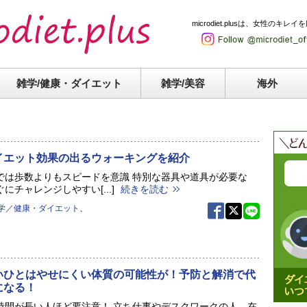
microdiet.plusは、女性
雑学/健康・
ダイエット
雑学/美容
海外
イエット効果の出るウォーキングを紹介
では歩数よりもスピードを意識 特別な器具や道具が必要な
にチャレンジしやすい[...]
続きを読む
学／健康・ダイエット
、
いひとはやせにくい体質の可能性が！予防と解消で代
になる！
時間が長い人ほど要注意！ 立ち仕事やデスクワークの人、在