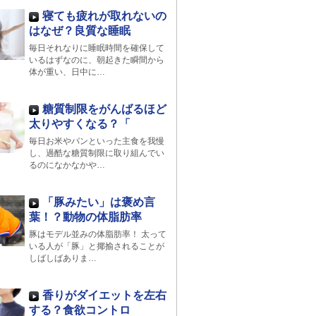
寝ても疲れが取れないの
はなぜ？良質な睡眠
毎日それなりに睡眠時間を確保して
いるはずなのに、朝起きた瞬間から
体が重い、日中に…
糖質制限をがんばるほど
太りやすくなる？「
毎日お米やパンといった主食を我慢
し、過酷な糖質制限に取り組んでい
るのになかなかや…
「豚みたい」は褒め言
葉！？動物の体脂肪率
豚はモデル並みの体脂肪率！ 太って
いる人が「豚」と揶揄されることが
しばしばありま…
香りがダイエットを左右
する？食欲コントロ