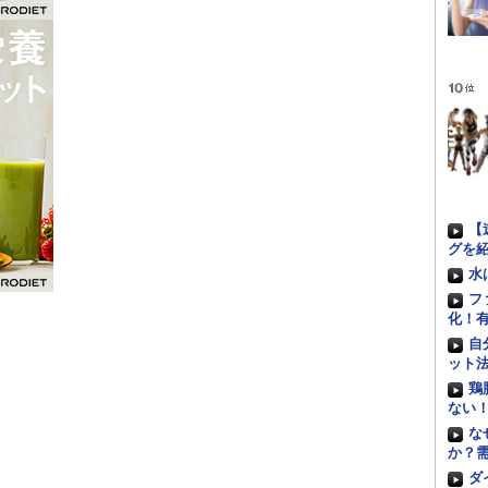
【
グを
水
フ
化！
自
ット
鶏
ない
な
か？
ダ