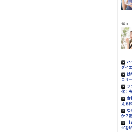
ハ
ダイエ
効
ロリ
フ
化！
食
える
な
か？
【
グを