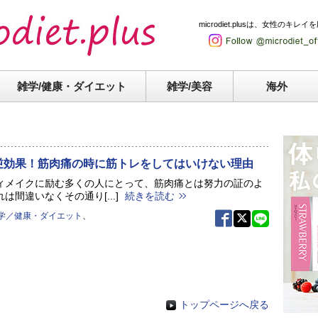
microdiet.plusは、女性
雑学/健康・
ダイエット
雑学/美容
海外
逆効果！筋肉痛の時に筋トレをしてはいけない理由
ィメイクに励む多くの人にとって、筋肉痛とは努力の証のよ
は間違いなくその通り[...]
続きを読む
学／健康・ダイエット
、
トップページへ戻る