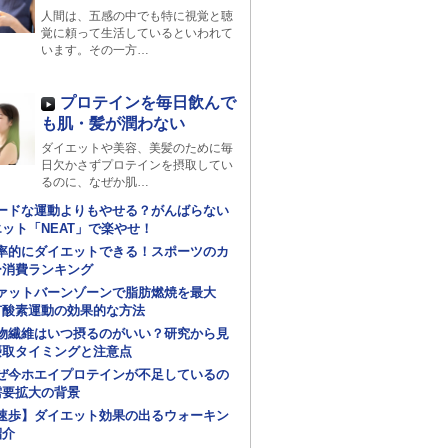
人間は、五感の中でも特に視覚と聴
覚に頼って生活しているといわれて
います。その一方…
プロテインを毎日飲んで
も肌・髪が潤わない
ダイエットや美容、美髪のために毎
日欠かさずプロテインを摂取してい
るのに、なぜか肌…
ードな運動よりもやせる？がんばらない
ット「NEAT」で楽やせ！
率的にダイエットできる！スポーツのカ
ー消費ランキング
ァットバーンゾーンで脂肪燃焼を最大
有酸素運動の効果的な方法
物繊維はいつ摂るのがいい？研究から見
摂取タイミングと注意点
ぜ今ホエイプロテインが不足しているの
需要拡大の背景
速歩】ダイエット効果の出るウォーキン
紹介