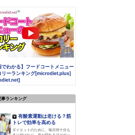
画でわかる】フードコートメニュー
ーランキング[microdiet.plus]
odiet.net]
記事ランキング
有酸素運動は老ける？筋
トレで効率を高める
ダイエットのために、毎日何十分も