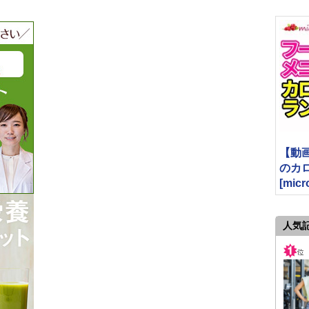
【動
のカロリ
[micr
人気