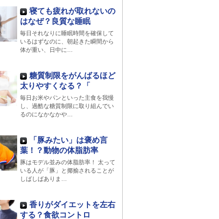
寝ても疲れが取れないの
はなぜ？良質な睡眠
毎日それなりに睡眠時間を確保して
いるはずなのに、朝起きた瞬間から
体が重い、日中に…
糖質制限をがんばるほど
太りやすくなる？「
毎日お米やパンといった主食を我慢
し、過酷な糖質制限に取り組んでい
るのになかなかや…
「豚みたい」は褒め言
葉！？動物の体脂肪率
豚はモデル並みの体脂肪率！ 太って
いる人が「豚」と揶揄されることが
しばしばありま…
香りがダイエットを左右
する？食欲コントロ