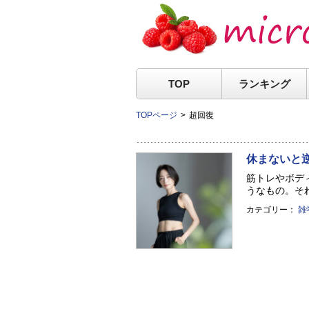
TOP
ランキング
TOPページ
超回復
休まないと
筋トレやボデ
うなもの。それ
カテゴリー：
雑