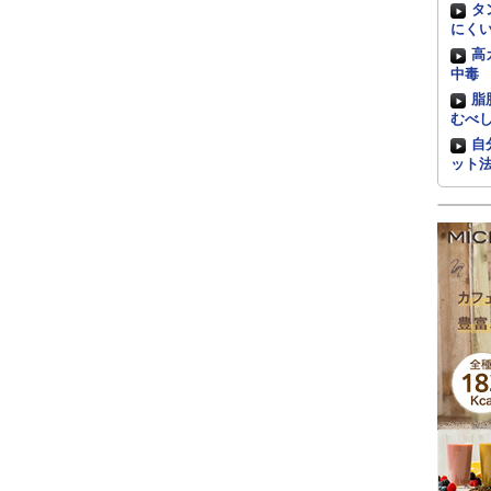
タ
にく
高
中毒
脂
むべ
自
ット