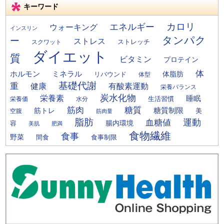
キーワード
カロリ
エネルギー
ウォーキング
インスリン
タンパク
ー
ストレス
ストレッチ
スクワット
ダイエット
質
ビタミン
プロテイン
体
ミネラル
ホルモン
体脂肪
リバウンド
体型
基礎代謝
重
健康
有酸素運動
栄養バランス
炭水化物
栄養素
睡眠
栄養価
生活習慣
水分
筋肉
糖質
筋トレ
糖質制限
美
空腹
筋肉量
脂肪
運動
血糖値
腸内環境
容
美肌
肥満
食物繊維
食事
野菜
間食
食事制限