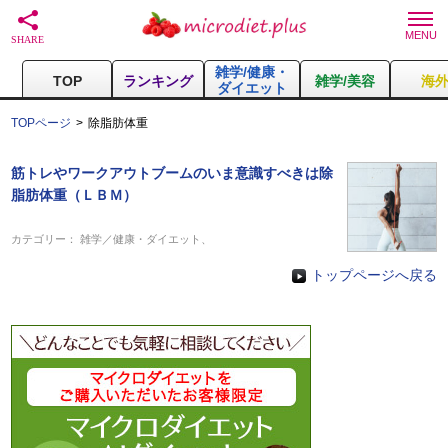
雑学/健康・
TOP
ランキング
雑学/美容
海
ダイエット
TOPページ
除脂肪体重
筋トレやワークアウトブームのいま意識すべきは除
脂肪体重（ＬＢＭ）
カテゴリー：
雑学／健康・ダイエット
、
トップページへ戻る