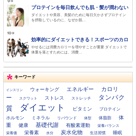
プロテインを毎日飲んでも肌・髪が潤わない
ダイエットや美容、美髪のために毎日欠かさずプロテイン
を摂取しているのに、なぜか肌…
効率的にダイエットできる！スポーツのカロ
やせるには消費カロリーを増やすことが重要 ダイエットで
体重を落とすためには、消費…
キーワード
カロリ
エネルギー
ウォーキング
インスリン
タンパク
ー
ストレス
ストレッチ
スクワット
ダイエット
質
ビタミン
プロテイン
体
ミネラル
ホルモン
体脂肪
リバウンド
体型
基礎代謝
重
健康
有酸素運動
栄養バランス
炭水化物
栄養素
睡眠
栄養価
生活習慣
水分