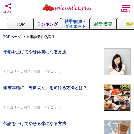
雑学/健康・
TOP
ランキング
雑学/美容
海
ダイエット
TOPページ
食事誘発性熱産生
平熱を上げてやせ体質になる方法
カテゴリー：
雑学／健康・ダイエット
、
年末年始に「外食太り」を避ける方法とは？
カテゴリー：
雑学／健康・ダイエット
、
代謝を上げてやせる体になる方法