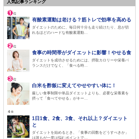
人気記事ランキング
有酸素運動は老ける？筋トレで効率を高める
ダイエットのために、毎日何十分も走り続けたり、息が切
れるほどのハードな有酸素運動…
食事の時間帯がダイエットに影響！やせる食
ダイエットを成功させるためには、摂取カロリーや栄養バ
ランスだけでなく、「食べる時…
白米を酢飯に変えてやせやすい体に！
厳しい食事制限や単品ダイエットよりも、必要な栄養素を
摂って「食べてやせる」がキー…
1日1食、2食、3食、それ以上？ダイエット
と
ダイエットを始めるとき、「食事の回数をどうすべきか」
は誰もが一度は悩むポイントで…