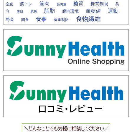
筋肉
糖質
筋トレ
糖質制限
美
空腹
筋肉量
脂肪
運動
血糖値
腸内環境
容
美肌
肥満
食物繊維
食事
野菜
間食
食事制限