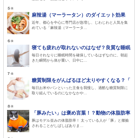
麻辣湯（マーラータン）のダイエット効果
近年、都心を中心に専門店が急増し、じわじわと人気を集
めている「麻辣湯（マーラータ…
寝ても疲れが取れないのはなぜ？良質な睡眠
毎日それなりに睡眠時間を確保しているはずなのに、朝起
きた瞬間から体が重い、日中に…
糖質制限をがんばるほど太りやすくなる？「
毎日お米やパンといった主食を我慢し、過酷な糖質制限に
取り組んでいるのになかなかや…
「豚みたい」は褒め言葉！？動物の体脂肪率
豚はモデル並みの体脂肪率！ 太っている人が「豚」と揶揄
されることがしばしばありま…