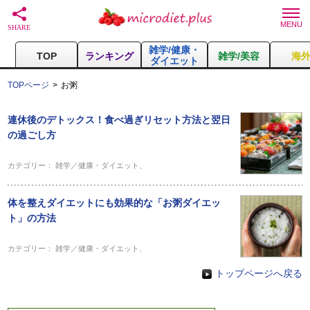
雑学/健康・
TOP
ランキング
雑学/美容
海
ダイエット
TOPページ
お粥
連休後のデトックス！食べ過ぎリセット方法と翌日
の過ごし方
カテゴリー：
雑学／健康・ダイエット
、
体を整えダイエットにも効果的な「お粥ダイエッ
ト」の方法
カテゴリー：
雑学／健康・ダイエット
、
トップページへ戻る