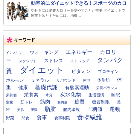
効率的にダイエットできる！スポーツのカロ
やせるには消費カロリーを増やすことが重要 ダイエットで
体重を落とすためには、消費…
キーワード
カロリ
エネルギー
ウォーキング
インスリン
タンパク
ー
ストレス
ストレッチ
スクワット
ダイエット
質
ビタミン
プロテイン
体
ミネラル
ホルモン
体脂肪
リバウンド
体型
基礎代謝
重
健康
有酸素運動
栄養バランス
炭水化物
栄養素
睡眠
栄養価
生活習慣
水分
筋肉
糖質
筋トレ
糖質制限
美
空腹
筋肉量
脂肪
運動
血糖値
腸内環境
容
美肌
肥満
食物繊維
食事
野菜
間食
食事制限