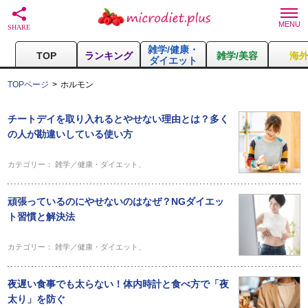
雑学/健康・
TOP
ランキング
雑学/美容
海
ダイエット
TOPページ
ホルモン
チートデイを取り入れるとやせない理由とは？多く
の人が勘違いしている使い方
カテゴリー：
雑学／健康・ダイエット
、
頑張っているのにやせないのはなぜ？NGダイエッ
ト習慣と解決法
カテゴリー：
雑学／健康・ダイエット
、
夜遅い食事でも太らない！体内時計と食べ方で「夜
太り」を防ぐ