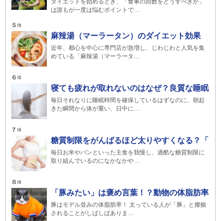
ダイエットを始めるとき、「食事の回数をどうすべきか」
は誰もが一度は悩むポイントで…
麻辣湯（マーラータン）のダイエット効果
近年、都心を中心に専門店が急増し、じわじわと人気を集
めている「麻辣湯（マーラータ…
寝ても疲れが取れないのはなぜ？良質な睡眠
毎日それなりに睡眠時間を確保しているはずなのに、朝起
きた瞬間から体が重い、日中に…
糖質制限をがんばるほど太りやすくなる？「
毎日お米やパンといった主食を我慢し、過酷な糖質制限に
取り組んでいるのになかなかや…
「豚みたい」は褒め言葉！？動物の体脂肪率
豚はモデル並みの体脂肪率！ 太っている人が「豚」と揶揄
されることがしばしばありま…