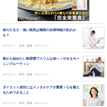
体のだるさ・強い眠気は梅雨の自律神経の乱れか
も？
カテゴリー：
雑学／健康・ダイエット
、
春から始めたい朝習慣でスリムな体へ！やせるモー
ニングルーティン
カテゴリー：
雑学／健康・ダイエット
、
ダイエット成功にはメンタルケアが重要！心を整え
るためできること
カテゴリー：
雑学／健康・ダイエット
、