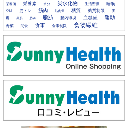
炭水化物
栄養素
睡眠
栄養価
生活習慣
水分
筋肉
糖質
筋トレ
糖質制限
美
空腹
筋肉量
脂肪
運動
血糖値
腸内環境
容
美肌
肥満
食物繊維
食事
野菜
間食
食事制限