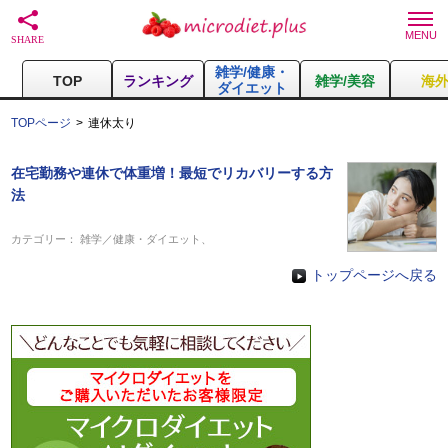
雑学/健康・
TOP
ランキング
雑学/美容
海
ダイエット
TOPページ
連休太り
在宅勤務や連休で体重増！最短でリカバリーする方
法
カテゴリー：
雑学／健康・ダイエット
、
トップページへ戻る