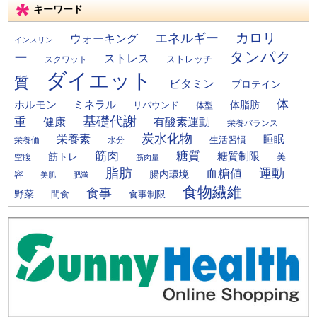
キーワード
カロリ
エネルギー
ウォーキング
インスリン
タンパク
ー
ストレス
ストレッチ
スクワット
ダイエット
質
ビタミン
プロテイン
体
ミネラル
ホルモン
体脂肪
リバウンド
体型
基礎代謝
重
健康
有酸素運動
栄養バランス
炭水化物
栄養素
睡眠
栄養価
生活習慣
水分
筋肉
糖質
筋トレ
糖質制限
美
空腹
筋肉量
脂肪
運動
血糖値
腸内環境
容
美肌
肥満
食物繊維
食事
野菜
間食
食事制限