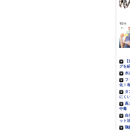
【
グを
水
フ
化！
タ
にく
高
中毒
自
ット
鶏