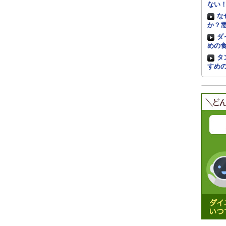
ない
な
か？
ダ
めの
タ
すめ