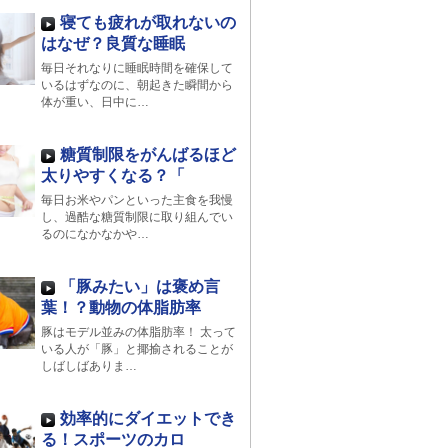
寝ても疲れが取れないの
はなぜ？良質な睡眠
毎日それなりに睡眠時間を確保して
いるはずなのに、朝起きた瞬間から
体が重い、日中に…
糖質制限をがんばるほど
太りやすくなる？「
毎日お米やパンといった主食を我慢
し、過酷な糖質制限に取り組んでい
るのになかなかや…
「豚みたい」は褒め言
葉！？動物の体脂肪率
豚はモデル並みの体脂肪率！ 太って
いる人が「豚」と揶揄されることが
しばしばありま…
効率的にダイエットでき
る！スポーツのカロ