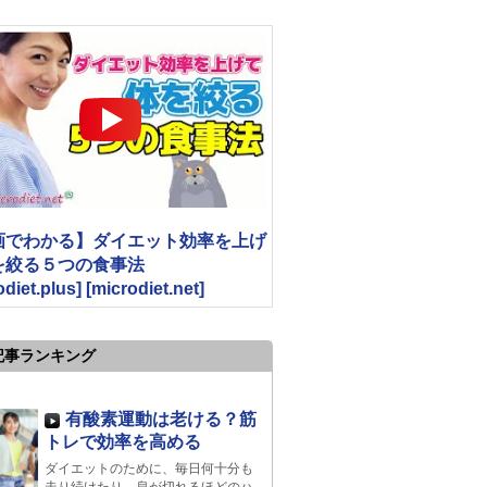
画でわかる】ダイエット効率を上げ
を絞る５つの食事法
odiet.plus] [microdiet.net]
記事ランキング
有酸素運動は老ける？筋
トレで効率を高める
ダイエットのために、毎日何十分も