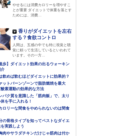
やせるには消費カロリーを増やすこ
とが重要 ダイエットで体重を落とす
ためには、消費…
香りがダイエットを左右
する？食欲コントロ
人間は、五感の中でも特に視覚と聴
覚に頼って生活しているといわれて
います。その一方…
速歩】ダイエット効果の出るウォーキン
紹介
は飲めば飲むほどダイエットに効果的？
ァットバーンゾーンで脂肪燃焼を最大
有酸素運動の効果的な方法
ンパク質を意識した「筋肉飯」で、太り
い体を手に入れる！
カロリーな間食をやめられないのは間食
分の骨格タイプを知ってベストなダイエ
法を実践しよう
胸肉やサラダチキンだけじゃ筋肉は付か