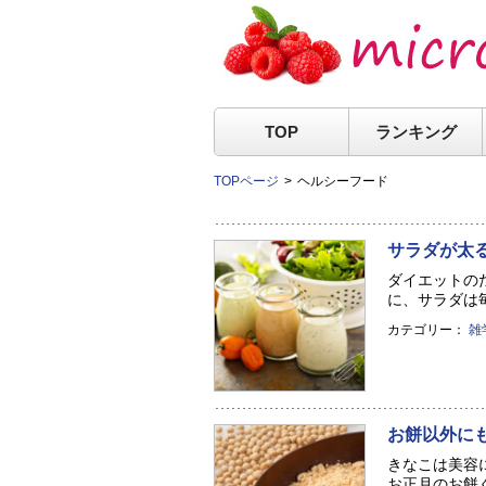
TOP
ランキング
TOPページ
ヘルシーフード
サラダが太
ダイエットの
に、サラダは毎
カテゴリー：
雑
お餅以外に
きなこは美容
お正月のお餅ぐ