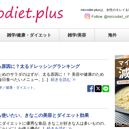
microdiet.plusは、女性
雑学/健康・
ダイエット
雑学/美容
海外
る原因に？太るドレッシングランキング
ためのサラダのはずが、太る原因に！？ 美容や健康のため
日食べたいメニュー。[...]
続きを読む
学／健康・ダイエット
、
も使いたい、きなこの美容とダイエット効果
にダイエットに優秀な食品 きなこが好きな人は多いものの、
らいにしか使う機会[...]
続きを読む