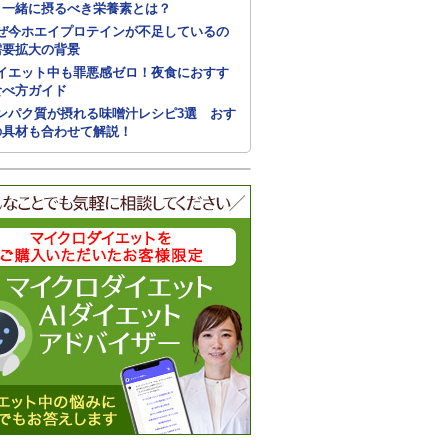
！一緒に摂るべき栄養素とは？
ぜ今ホエイプロテインが不足しているの
需要拡大の背景
イエット中も罪悪感ゼロ！夜食におすす
食べ方ガイド
ンパク質が摂れる味噌汁レシピ3選 おす
の具材も合わせて解説！