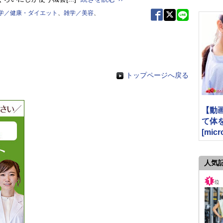
学／健康・ダイエット
、
雑学／美容
、
トップページへ戻る
【動
て体
[micr
人気