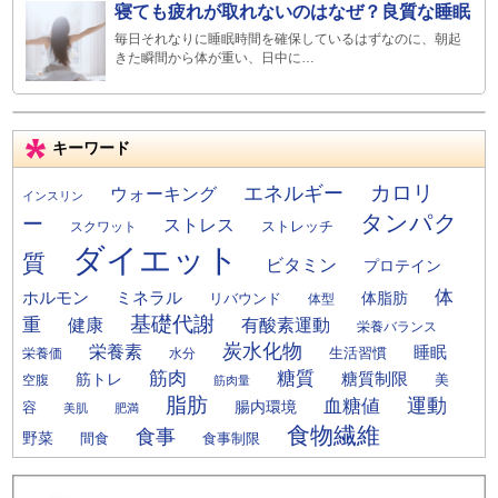
寝ても疲れが取れないのはなぜ？良質な睡眠
毎日それなりに睡眠時間を確保しているはずなのに、朝起
きた瞬間から体が重い、日中に…
キーワード
カロリ
エネルギー
ウォーキング
インスリン
タンパク
ー
ストレス
ストレッチ
スクワット
ダイエット
質
ビタミン
プロテイン
体
ミネラル
ホルモン
体脂肪
リバウンド
体型
基礎代謝
重
健康
有酸素運動
栄養バランス
炭水化物
栄養素
睡眠
栄養価
生活習慣
水分
筋肉
糖質
筋トレ
糖質制限
美
空腹
筋肉量
脂肪
運動
血糖値
腸内環境
容
美肌
肥満
食物繊維
食事
野菜
間食
食事制限