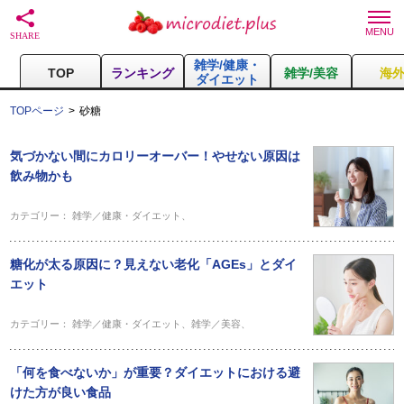
雑学/健康・
TOP
ランキング
雑学/美容
海
ダイエット
TOPページ
砂糖
気づかない間にカロリーオーバー！やせない原因は
飲み物かも
カテゴリー：
雑学／健康・ダイエット
、
糖化が太る原因に？見えない老化「AGEs」とダイ
エット
カテゴリー：
雑学／健康・ダイエット
、
雑学／美容
、
「何を食べないか」が重要？ダイエットにおける避
けた方が良い食品