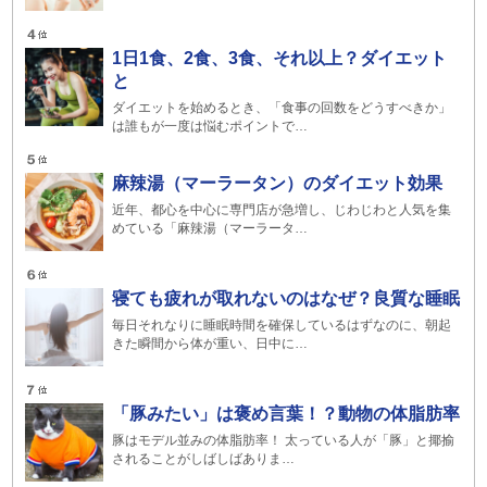
1日1食、2食、3食、それ以上？ダイエット
と
ダイエットを始めるとき、「食事の回数をどうすべきか」
は誰もが一度は悩むポイントで…
麻辣湯（マーラータン）のダイエット効果
近年、都心を中心に専門店が急増し、じわじわと人気を集
めている「麻辣湯（マーラータ…
寝ても疲れが取れないのはなぜ？良質な睡眠
毎日それなりに睡眠時間を確保しているはずなのに、朝起
きた瞬間から体が重い、日中に…
「豚みたい」は褒め言葉！？動物の体脂肪率
豚はモデル並みの体脂肪率！ 太っている人が「豚」と揶揄
されることがしばしばありま…