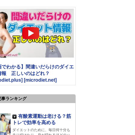
画でわかる】間違いだらけのダイエ
情報 正しいのはどれ？
odiet.plus] [microdiet.net]
記事ランキング
有酸素運動は老ける？筋
トレで効率を高める
ダイエットのために、毎日何十分も