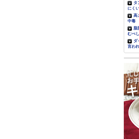
タ
にく
高
中毒
脂
むべ
ダ
言わ