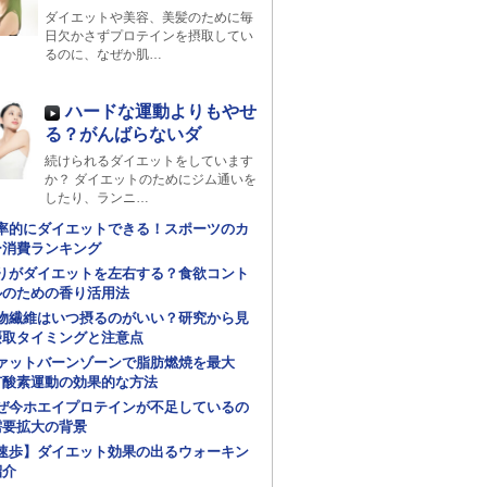
ダイエットや美容、美髪のために毎
日欠かさずプロテインを摂取してい
るのに、なぜか肌…
ハードな運動よりもやせ
る？がんばらないダ
続けられるダイエットをしています
か？ ダイエットのためにジム通いを
したり、ランニ…
率的にダイエットできる！スポーツのカ
ー消費ランキング
りがダイエットを左右する？食欲コント
ルのための香り活用法
物繊維はいつ摂るのがいい？研究から見
摂取タイミングと注意点
ァットバーンゾーンで脂肪燃焼を最大
有酸素運動の効果的な方法
ぜ今ホエイプロテインが不足しているの
需要拡大の背景
速歩】ダイエット効果の出るウォーキン
紹介