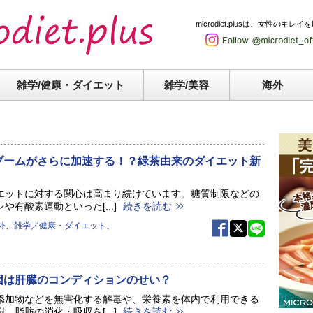
microdiet.plusは、女性
雑学/健康・
ダイエット
雑学/美容
海外
ブームがさらに加速する！？緑茶由来のダイエット新
エットに対する関心は高まり続けています。糖質制限などの
や有酸素運動といった[...]
続きを読む
外
、
雑学／健康・ダイエット
、
因は肝臓のコンディションのせい？
添加物などを無害化する解毒や、栄養素を体内で利用できる
、脂肪の消化・吸収を[...]
続きを読む