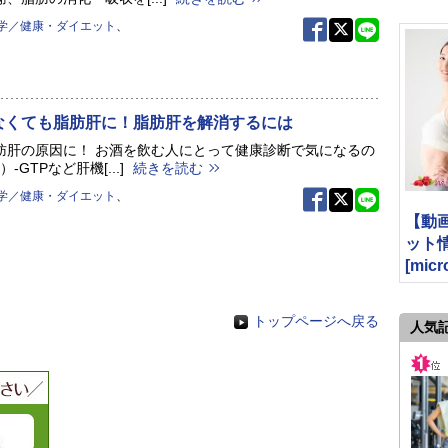
学／健康・ダイエット
、
なくても脂肪肝に！脂肪肝を解消するには
肪肝の原因に！ お酒を飲む人にとって健康診断で気になるの
-GTPなど肝機[...]
続きを読む
学／健康・ダイエット
、
【動
ット
[micr
トップページへ戻る
人気