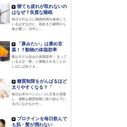
寝ても疲れが取れないの
はなぜ？良質な睡眠
毎日それなりに睡眠時間を確保して
いるはずなのに、朝起きた瞬間から
体が重い、日中に…
「豚みたい」は褒め言
葉！？動物の体脂肪率
豚はモデル並みの体脂肪率！ 太って
いる人が「豚」と揶揄されることが
しばしばありま…
糖質制限をがんばるほど
太りやすくなる？「
毎日お米やパンといった主食を我慢
し、過酷な糖質制限に取り組んでい
るのになかなかや…
プロテインを毎日飲んで
も肌・髪が潤わない