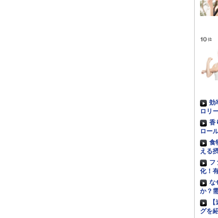
効
ロリ
香
ロー
食
える
フ
化！
な
か？
【
グを