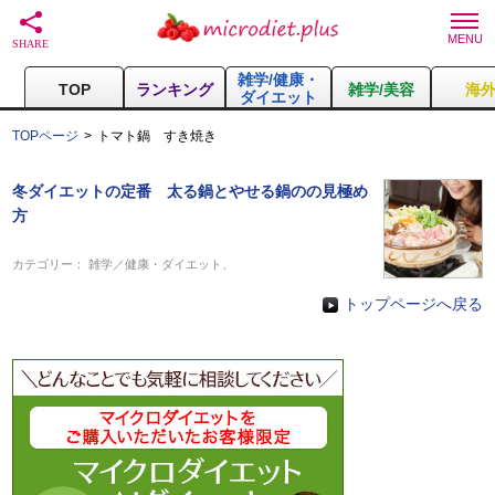
雑学/健康・
TOP
ランキング
雑学/美容
海
ダイエット
TOPページ
トマト鍋 すき焼き
冬ダイエットの定番 太る鍋とやせる鍋のの見極め
方
カテゴリー：
雑学／健康・ダイエット
、
トップページへ戻る