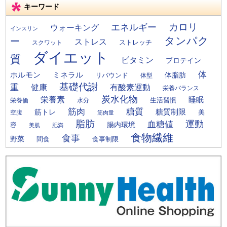
キーワード
カロリ
エネルギー
ウォーキング
インスリン
タンパク
ー
ストレス
ストレッチ
スクワット
ダイエット
質
ビタミン
プロテイン
体
ミネラル
ホルモン
体脂肪
リバウンド
体型
基礎代謝
重
健康
有酸素運動
栄養バランス
炭水化物
栄養素
睡眠
栄養価
生活習慣
水分
筋肉
糖質
筋トレ
糖質制限
美
空腹
筋肉量
脂肪
運動
血糖値
腸内環境
容
美肌
肥満
食物繊維
食事
野菜
間食
食事制限